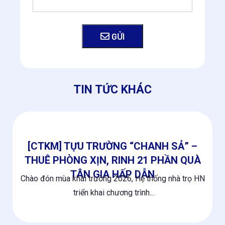
GỬI
TIN TỨC KHÁC
[CTKM] TỰU TRƯỜNG “CHANH SẢ” –
THUÊ PHÒNG XỊN, RINH 21 PHẦN QUÀ
TÂN GIA HẤP DẪN
Chào đón mùa khai trường 2026, Hệ thống nhà trọ HN
triển khai chương trình...