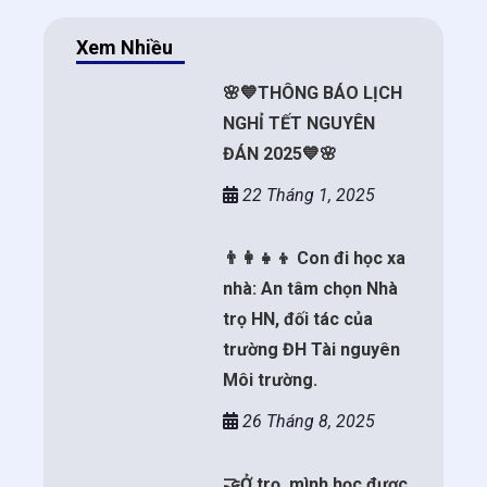
Xem Nhiều
🌸💙THÔNG BÁO LỊCH
NGHỈ TẾT NGUYÊN
ĐÁN 2025💙🌸
22 Tháng 1, 2025
👨‍👩‍👧‍👦 Con đi học xa
nhà: An tâm chọn Nhà
trọ HN, đối tác của
trường ĐH Tài nguyên
Môi trường.
26 Tháng 8, 2025
🤝Ở trọ, mình học được