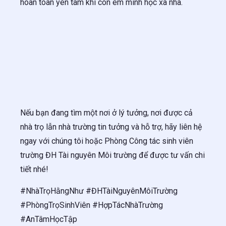
hoàn toàn yên tâm khi con em mình học xa nhà.
Nếu bạn đang tìm một nơi ở lý tưởng, nơi được cả
nhà trọ lẫn nhà trường tin tưởng và hỗ trợ, hãy liên hệ
ngay với chúng tôi hoặc Phòng Công tác sinh viên
trường ĐH Tài nguyên Môi trường để được tư vấn chi
tiết nhé!
#NhàTrọHằngNhư #ĐHTàiNguyênMôiTrường
#PhòngTrọSinhViên #HợpTácNhàTrường
#AnTâmHọcTập