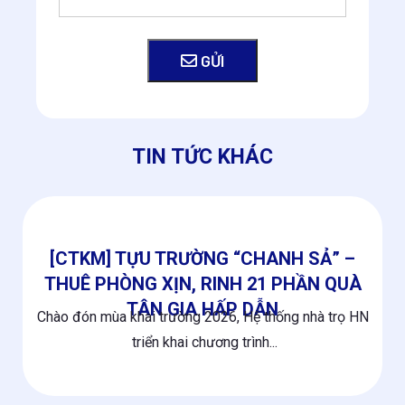
GỬI
TIN TỨC KHÁC
[CTKM] TỰU TRƯỜNG “CHANH SẢ” –
THUÊ PHÒNG XỊN, RINH 21 PHẦN QUÀ
TÂN GIA HẤP DẪN
Chào đón mùa khai trường 2026, Hệ thống nhà trọ HN
triển khai chương trình...