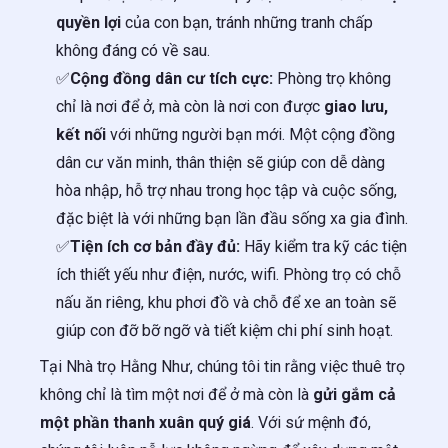
quyền lợi
của con bạn, tránh những tranh chấp
không đáng có về sau.
✅
Cộng đồng dân cư tích cực:
Phòng trọ không
chỉ là nơi để ở, mà còn là nơi con được
giao lưu,
kết nối
với những người bạn mới. Một cộng đồng
dân cư văn minh, thân thiện sẽ giúp con dễ dàng
hòa nhập, hỗ trợ nhau trong học tập và cuộc sống,
đặc biệt là với những bạn lần đầu sống xa gia đình.
✅
Tiện ích cơ bản đầy đủ:
Hãy kiểm tra kỹ các tiện
ích thiết yếu như điện, nước, wifi. Phòng trọ có chỗ
nấu ăn riêng, khu phơi đồ và chỗ để xe an toàn sẽ
giúp con đỡ bỡ ngỡ và tiết kiệm chi phí sinh hoạt.
Tại Nhà trọ Hằng Như, chúng tôi tin rằng việc thuê trọ
không chỉ là tìm một nơi để ở mà còn là
gửi gắm cả
một phần thanh xuân quý giá
. Với sứ mệnh đó,