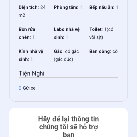
Diện tích:
24
Phòng tắm:
1
Bếp nấu ăn:
1
m2
Bồn rửa
Labo nhà vệ
Toilet:
1(có
chén:
1
sinh:
1
vòi sịt)
Kính nhà vệ
Gác:
có gác
Ban công:
có
sinh:
1
(gác đúc)
Tiện Nghi
Gửi xe
Hãy để lại thông tin
chúng tôi sẽ hỗ trợ
bạn